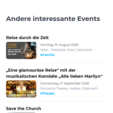
Andere interessante Events
Reise durch die Zeit
Sonntag, 16. August 2026
Wien - Pestsäule, Wien, Österreich
#Familie
„Eine glamouröse Reise“ mit der
musikalischen Komödie „Alle lieben Marilyn“
Donnerstag, 17. September 2026
Romantik Theater, Hadres, Österreich
#Theater
Save the Church