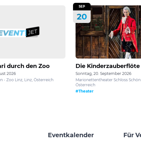
SEP
20
ri durch den Zoo
Die Kinderzauberflöte
gust 2026
Sonntag, 20. September 2026
n - Zoo Linz, Linz, Österreich
Marionettentheater Schloss Schön
Österreich
#Theater
Eventkalender
Für V