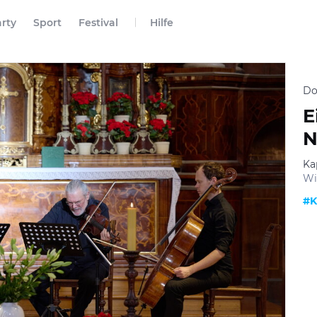
rty
Sport
Festival
Hilfe
Do
E
N
Ka
Wi
#K