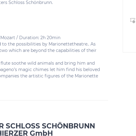
ters Schloss Schönbrunn.
Mozart / Duration: 2h 20min
 to the possibilities by Marionettetheatre.. As
two which are beyond the capabilities of their
 flute soothe wild animals and bring him and
pageno’s magic chimes let him find his beloved
panies the artistic figures of the Marionette
R SCHLOSS SCHÖNBRUNN
HIERZER GmbH