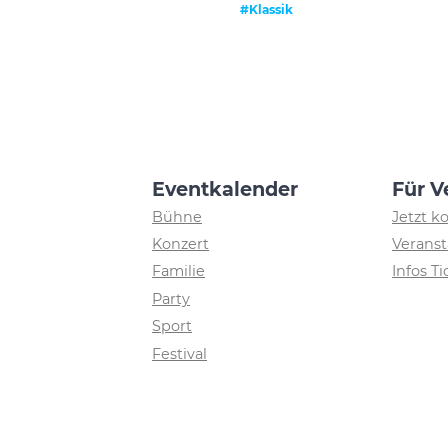
#Klassik
Eventkalender
Für V
Bühne
Jetzt k
Konzert
Veranst
Familie
Infos T
Party
Sport
Festival