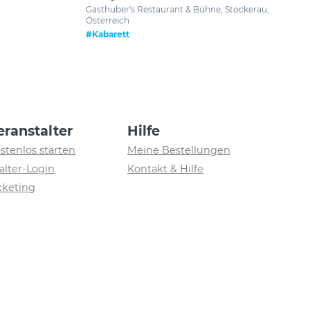
Gasthuber's Restaurant & Bühne, Stockerau,
Österreich
#Kabarett
eranstalter
Hilfe
ostenlos starten
Meine Bestellungen
alter-Login
Kontakt & Hilfe
icketing