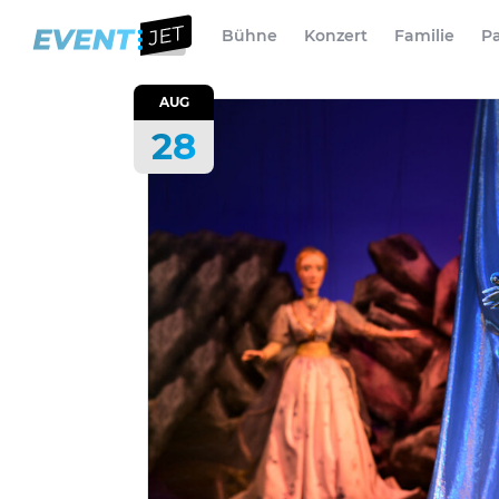
Bühne
Konzert
Familie
Pa
AUG
28