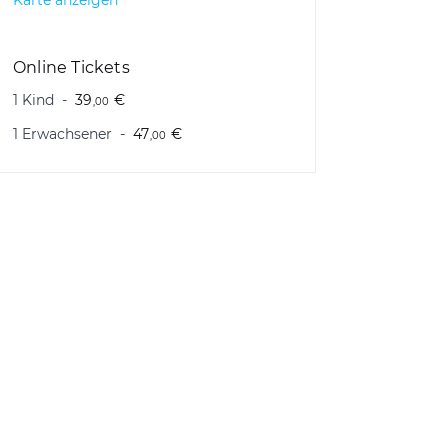
Karte anzeigen
Online Tickets
1 Kind
39
€
,00
1 Erwachsener
47
€
,00