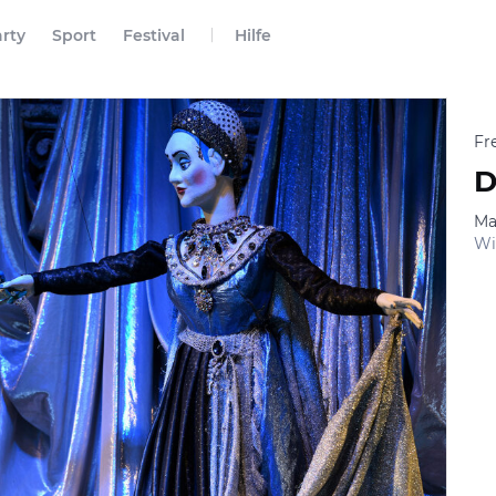
rty
Sport
Festival
Hilfe
Fr
D
Ma
Wi