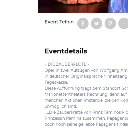
Event Teilen
Aktionen
Eventdetails
Informationen
» DIE ZAUBERFLÖTE «
Oper in zwei Aufzügen von Wolfgang Ama
in deutscher Originalsprache / Inhaltsan
Tageskasse.
Diese Aufführung trägt dem Standort S
Marionettentheaters Rechnung, denn auf 
manchen Aktionen imstande, die den Kol
unmöglich sind.
…..Die Zauberkräfte von Prinz Taminos Flö
Prinzessin Pamina zusammen. Papagenos 
doch noch seine geliebte Papagena finde