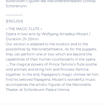
kunstvollen Figuren des Marionettentheaters Schloss
Schönbrunn.
__________
[ENGLISH]
» THE MAGIC FLUTE «
Opera in two acts by Wolfgang Amadeus Mozart /
Duration: 2h 20min
Our version is adapted to the location and to the
possibilities by Marionettetheatre.. As for the puppets,
they can perform one or two which are beyond the
capabilities of their human counterparts in the opera.
…..The magical powers of Prince Tamino’s flute soothe
wild animals and bring him and Princess Pamina
together. In the end, Papageno’s magic chimes let him
find his beloved Papagena. Mozart’s wonderful music
accompanies the artistic figures of the Marionette
Theater at Schönbrunn Palace Vienna.