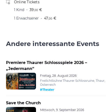
Online Tickets
1 Kind
39
€
,00
1 Erwachsener
47
€
,00
Andere interessante Events
Premiere Thaurer Schlossspiele 2026 –
„Jedermann“
Freitag, 28. August 2026
Freilichtbühne Thaurer Schlossruine, Thaur,
Österreich
#Theater
Save the Church
Mittwoch, 9. September 2026