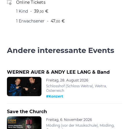
Online Tickets
1 Kind
39
€
,00
1 Erwachsener
47
€
,00
Andere interessante Events
WERNER AUER & ANDY LEE LANG & Band
Freitag, 28. August 2026
Schlosshof (Schloss Weitra), Weitra,
Österreich
#Konzert
Save the Church
Freitag, 6. November 2026
Mödling (vor der Musikschule), Mödling,