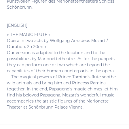
kunstvollen Figuren des Marionettentheaters Schloss
Schönbrunn.
__________
[ENGLISH]
» THE MAGIC FLUTE «
Opera in two acts by Wolfgang Amadeus Mozart /
Duration: 2h 20min
Our version is adapted to the location and to the
possibilities by Marionettetheatre.. As for the puppets,
they can perform one or two which are beyond the
capabilities of their human counterparts in the opera.
…..The magical powers of Prince Tamino’s flute soothe
wild animals and bring him and Princess Pamina
together. In the end, Papageno’s magic chimes let him
find his beloved Papagena. Mozart’s wonderful music
accompanies the artistic figures of the Marionette
Theater at Schönbrunn Palace Vienna.