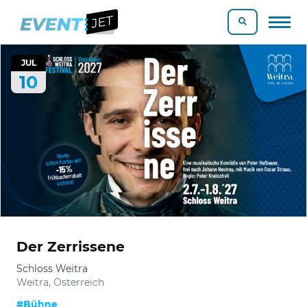
JUL
10
Der Zerrissene
Schloss Weitra
Weitra, Österreich
#Bühne