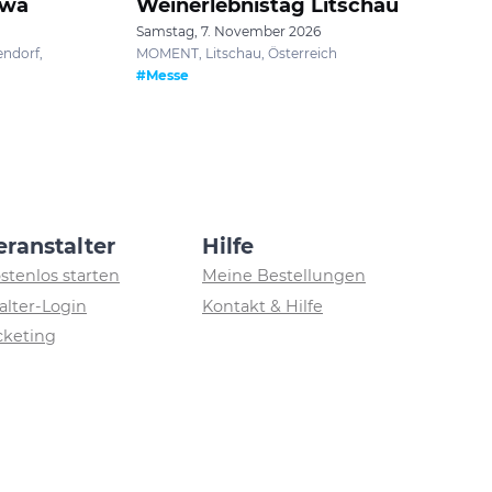
Zwa
Weinerlebnistag Litschau
Samstag, 7. November 2026
ndorf,
MOMENT, Litschau, Österreich
#Messe
eranstalter
Hilfe
ostenlos starten
Meine Bestellungen
alter-Login
Kontakt & Hilfe
icketing