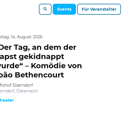
Events
Für Veranstalter
eitag, 14. August 2026
Der Tag, an dem der
apst gekidnappt
urde“ – Komödie von
oão Bethencourt
iftshof Eberndorf
erndorf, Österreich
heater