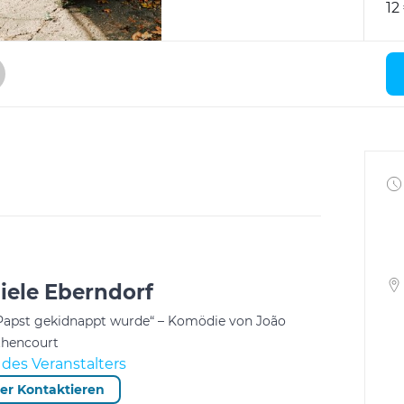
12
ele Eberndorf
 Papst gekidnappt wurde“ – Komödie von João
hencourt
des Veranstalters
ter Kontaktieren