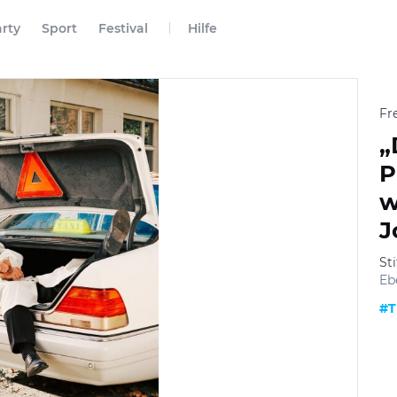
rty
Sport
Festival
Hilfe
Fr
„
P
w
J
St
Eb
#T