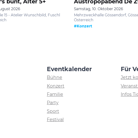
‘s bunt, Alter 5+
Austropopabend De 
August 2026
Samstag, 10. Oktober 2026
e 15 - Atelier Wunschbild, Fuschl
Mehrzweckhalle Gössendorf, Gösse
eich
Österreich
#Konzert
Eventkalender
Für V
Bühne
Jetzt k
Konzert
Veranst
Familie
Infos T
Party
Sport
Festival