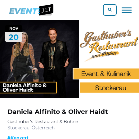
NOV
20
Daniela Alfinito & Oliver Haidt
Gasthuber's Restaurant & Bühne
Stockerau, Österreich
#Konzert