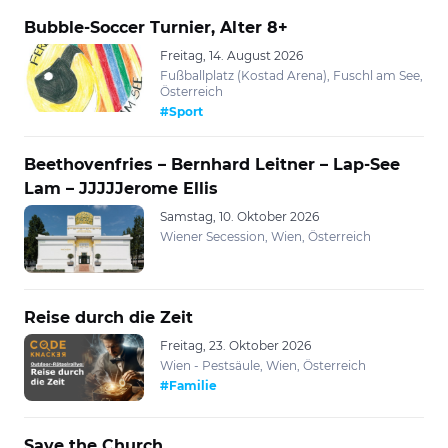
Bubble-Soccer Turnier, Alter 8+
Freitag, 14. August 2026
Fußballplatz (Kostad Arena), Fuschl am See,
Österreich
#Sport
Beethovenfries – Bernhard Leitner – Lap-See
Lam – JJJJJerome Ellis
Samstag, 10. Oktober 2026
Wiener Secession, Wien, Österreich
Reise durch die Zeit
Freitag, 23. Oktober 2026
Wien - Pestsäule, Wien, Österreich
#Familie
Save the Church