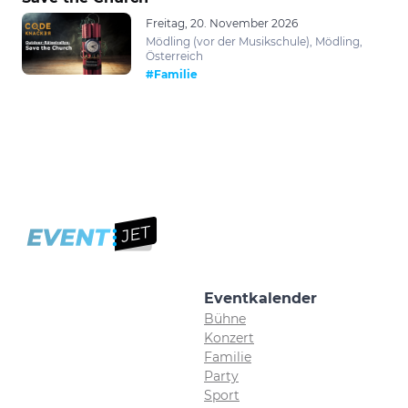
Freitag, 20. November 2026
Mödling (vor der Musikschule), Mödling,
Österreich
#Familie
Eventkalender
Bühne
Konzert
Familie
Party
Sport