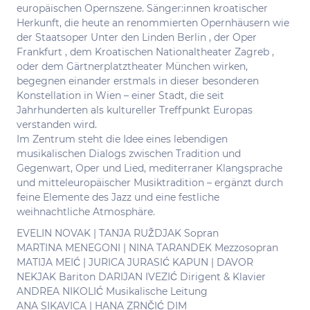
europäischen Opernszene. Sänger:innen kroatischer
Herkunft, die heute an renommierten Opernhäusern wie
der Staatsoper Unter den Linden Berlin , der Oper
Frankfurt , dem Kroatischen Nationaltheater Zagreb ,
oder dem Gärtnerplatztheater München wirken,
begegnen einander erstmals in dieser besonderen
Konstellation in Wien – einer Stadt, die seit
Jahrhunderten als kultureller Treffpunkt Europas
verstanden wird.
Im Zentrum steht die Idee eines lebendigen
musikalischen Dialogs zwischen Tradition und
Gegenwart, Oper und Lied, mediterraner Klangsprache
und mitteleuropäischer Musiktradition – ergänzt durch
feine Elemente des Jazz und eine festliche
weihnachtliche Atmosphäre.
EVELIN NOVAK | TANJA RUŽDJAK Sopran
MARTINA MENEGONI | NINA TARANDEK Mezzosopran
MATIJA MEIĆ | JURICA JURASIĆ KAPUN | DAVOR
NEKJAK Bariton DARIJAN IVEZIĆ Dirigent & Klavier
ANDREA NIKOLIĆ Musikalische Leitung
ANA SIKAVICA | HANA ZRNČIĆ DIM