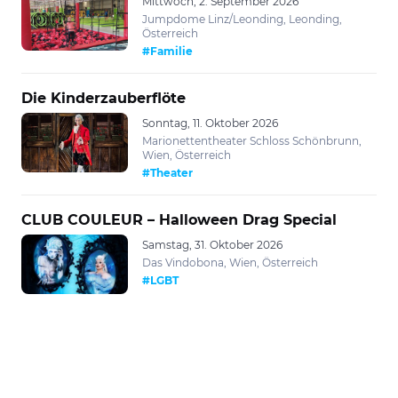
Mittwoch, 2. September 2026
Jumpdome Linz/Leonding, Leonding,
Österreich
#Familie
Die Kinderzauberflöte
Sonntag, 11. Oktober 2026
Marionettentheater Schloss Schönbrunn,
Wien, Österreich
#Theater
CLUB COULEUR – Halloween Drag Special
Samstag, 31. Oktober 2026
Das Vindobona, Wien, Österreich
#LGBT