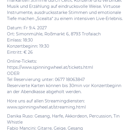
markanten Stimme durch Celtic Konzerte und verbindet
Musik und Erzählung auf eindrucksvolle Weise. Virtuose
Instrumente, ausdrucksstarke Stimmen und emotionale
Tiefe machen „Scealta“ zu einem intensiven Live-Erlebnis.
Datum: Fr 9.4. 2027
Ort: Simonmühle, Roßmarkt 6, 8793 Trofaiach
Einlass: 18:30
Konzertbeginn: 19:30
Eintritt: € 26
Online-Tickets:
https://www.spinningwheel.at/tickets.html
ODER
Tel Reservierung unter: 0677 18063847
Reservierte Karten können bis 30min vor Konzertbeginn
an der Abendkasse abgeholt werden.
Höre uns auf allen Streamingdiensten:
www.spinningwheel.at/streaming.html
Danika Ruso: Gesang, Harfe, Akkordeon, Percussion, Tin
Whistle
Fabio Mancini: Gitarre, Geige, Gesang