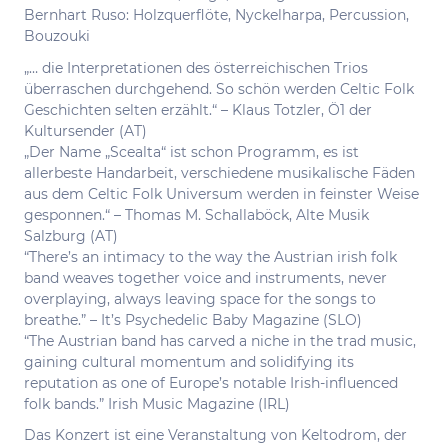
Bernhart Ruso: Holzquerflöte, Nyckelharpa, Percussion,
Bouzouki
„… die Interpretationen des österreichischen Trios
überraschen durchgehend. So schön werden Celtic Folk
Geschichten selten erzählt.“ – Klaus Totzler, Ö1 der
Kultursender (AT)
„Der Name „Scealta“ ist schon Programm, es ist
allerbeste Handarbeit, verschiedene musikalische Fäden
aus dem Celtic Folk Universum werden in feinster Weise
gesponnen.“ – Thomas M. Schallaböck, Alte Musik
Salzburg (AT)
“There’s an intimacy to the way the Austrian irish folk
band weaves together voice and instruments, never
overplaying, always leaving space for the songs to
breathe.” – It’s Psychedelic Baby Magazine (SLO)
“The Austrian band has carved a niche in the trad music,
gaining cultural momentum and solidifying its
reputation as one of Europe’s notable Irish-influenced
folk bands.” Irish Music Magazine (IRL)
Das Konzert ist eine Veranstaltung von Keltodrom, der