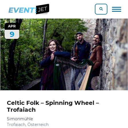
APR
9
Celtic Folk – Spinning Wheel –
Trofaiach
Simonmühle
Trofaiach, Österreich