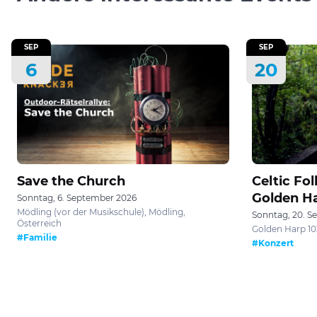
SEP
SEP
6
20
Save the Church
Celtic Fo
Golden Ha
Sonntag, 6. September 2026
Mödling (vor der Musikschule), Mödling,
Sonntag, 20. S
Österreich
Golden Harp 10
#Familie
#Konzert