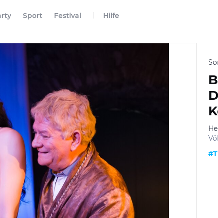
rty
Sport
Festival
Hilfe
So
B
D
K
He
Vö
#T