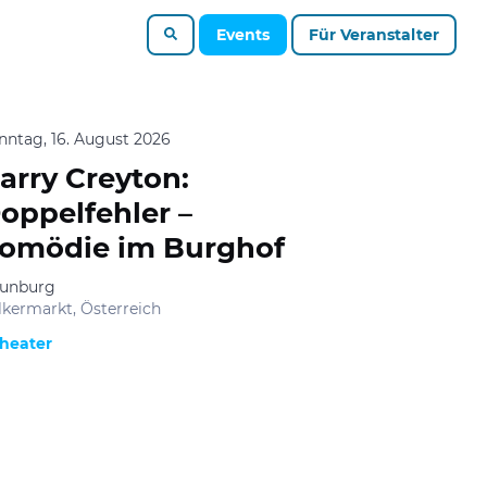
Events
Für Veranstalter
nntag, 16. August 2026
arry Creyton:
oppelfehler –
omödie im Burghof
unburg
lkermarkt, Österreich
heater