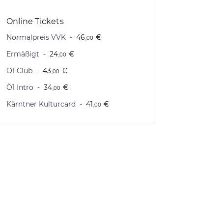
Online Tickets
Normalpreis VVK
46
€
,00
Ermäßigt
24
€
,00
Ö1 Club
43
€
,00
Ö1 Intro
34
€
,00
Kärntner Kulturcard
41
€
,00