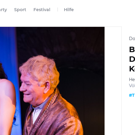
rty
Sport
Festival
Hilfe
Do
B
D
K
He
Vö
#T