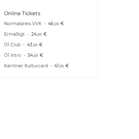
Online Tickets
Normalpreis VVK
46
€
,00
Ermäßigt
24
€
,00
Ö1 Club
43
€
,00
Ö1 Intro
34
€
,00
Kärntner Kulturcard
41
€
,00