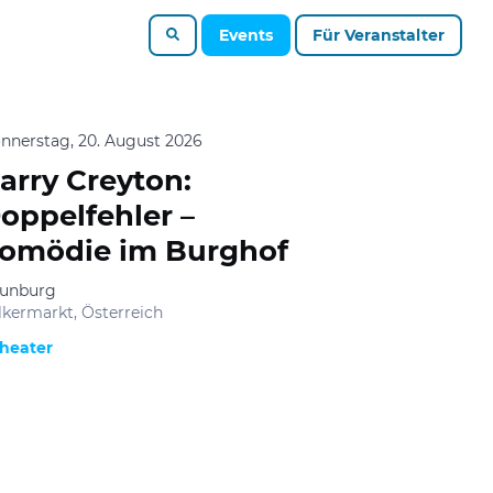
Events
Für Veranstalter
nnerstag, 20. August 2026
arry Creyton:
oppelfehler –
omödie im Burghof
unburg
lkermarkt, Österreich
heater