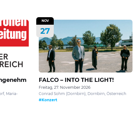
NOV
27
 Angenehm
FALCO – INTO THE LIGHT!
Freitag, 27. November 2026
rf, Maria-
Conrad Sohm (Dornbirn), Dornbirn, Österreich
#Konzert