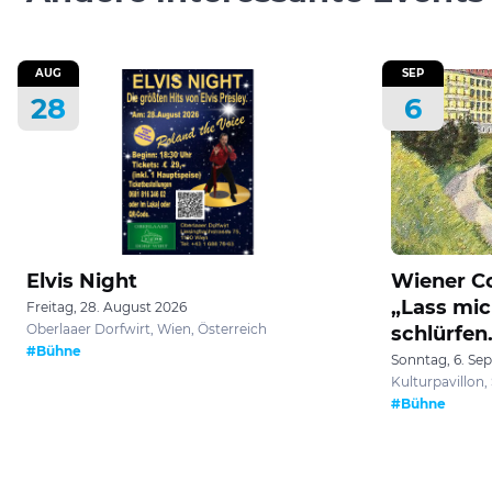
AUG
SEP
28
6
Elvis Night
Wiener C
„Lass mi
Freitag, 28. August 2026
Oberlaaer Dorfwirt, Wien, Österreich
schlürfen
#Bühne
Sonntag, 6. Se
Kulturpavillon
#Bühne