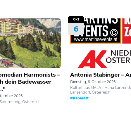
OKT
6
omedian Harmonists –
Antonia Stabinger –
ch dein Badewasser
Dienstag, 6. Oktober 2026
Kulturhaus MALA - Maria Lanzendo
…“
Lanzendorf, Österreich
ptember 2026
#Kabarett
, Semmering, Österreich