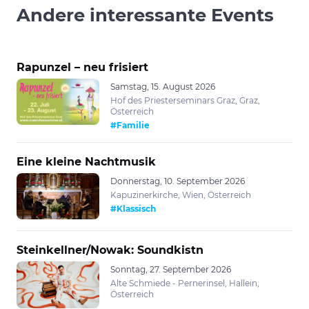
Andere interessante Events
Rapunzel – neu frisiert
Samstag, 15. August 2026
Hof des Priesterseminars Graz, Graz,
Österreich
#Familie
Eine kleine Nachtmusik
Donnerstag, 10. September 2026
Kapuzinerkirche, Wien, Österreich
#Klassisch
Steinkellner/Nowak: Soundkistn
Sonntag, 27. September 2026
Alte Schmiede - Pernerinsel, Hallein,
Österreich