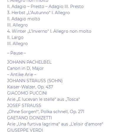
I. Allegro non molto
II. Adagio – Presto – Adagio III. Presto
3. Herbst „L’Autunno“ I. Allegro
II. Adagio molto
III. Allegro
4. Winter „L’Inverno“ I. Allegro non molto
II. Largo
III. Allegro
– Pause –
JOHANN PACHELBEL
Canon in D, Major
– Antike Arie –
JOHANN STRAUSS (SOHN)
Kaiser-Walzer, Op. 437
GIACOMO PUCCINI
Arie „E lucevan le stelle“ aus „Tosca“
JOSEF STRAUSS
„Ohne Sorgen!“, Polka schnell, Op. 271
GAETANO DONIZETTI
Arie „Una furtiva lagrima“ aus „L’elisir d’amore“
GIUSEPPE VERDI