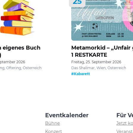
25
n eigenes Buch
Metamorkid – „Unfair
)
1 RESTKARTE
eptember 2026
Freitag, 25. September 2026
ng, Oftering, Österreich
Das Shalimar, Wien, Österreich
#Kabarett
Eventkalender
Für V
Bühne
Jetzt k
Konzert
Veranst