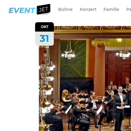
Bühne
Konzert
Familie
Pa
OKT
31