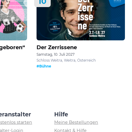
10
 geboren“
Der Zerrissene
Samstag, 10. Juli 2027
Schloss Weitra, Weitra, Österreich
#Bühne
eranstalter
Hilfe
ostenlos starten
Meine Bestellungen
alter-Login
Kontakt & Hilfe