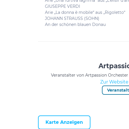
Arie „Una furtiva lagrima“ aus „L’elisir d’
GIUSEPPE VERDI
Arie „La donna è mobile“ aus „Rigoletto“
JOHANN STRAUSS (SOHN)
An der schönen blauen Donau
Artpassi
Veranstalter von Artpassion Orchest
Zur Website 
Veranstal
Karte Anzeigen