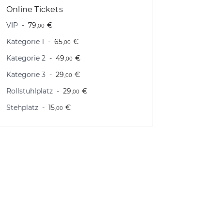
Online Tickets
VIP
79
€
,00
Kategorie 1
65
€
,00
Kategorie 2
49
€
,00
Kategorie 3
29
€
,00
Rollstuhlplatz
29
€
,00
Stehplatz
15
€
,00