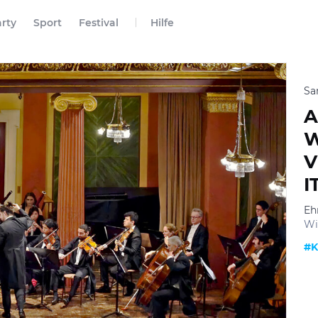
rty
Sport
Festival
Hilfe
Sa
A
W
V
I
Eh
Wi
#K