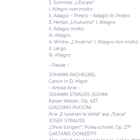
2. Sommer „L’Estate“
I. Allegro non molto
II. Adagio – Presto – Adagio III. Presto
3. Herbst „L’Autunno“ I. Allegro
II. Adagio molto
III. Allegro
4. Winter „L’Inverno“ I. Allegro non molto
II. Largo
III. Allegro
– Pause –
JOHANN PACHELBEL
Canon in D, Major
– Antike Arie –
JOHANN STRAUSS (SOHN)
Kaiser-Walzer, Op. 437
GIACOMO PUCCINI
Arie „E lucevan le stelle“ aus „Tosca“
JOSEF STRAUSS
„Ohne Sorgen!“, Polka schnell, Op. 271
GAETANO DONIZETTI