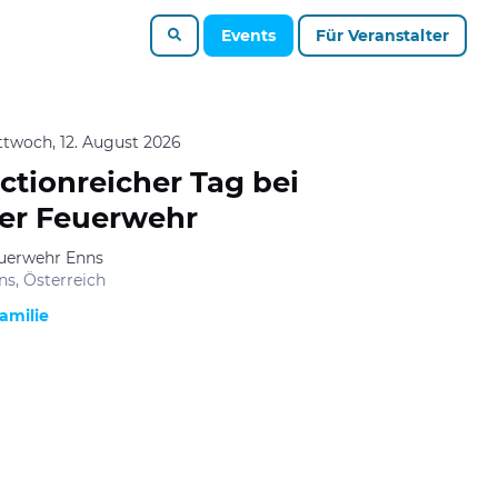
Events
Für Veranstalter
ttwoch, 12. August 2026
ctionreicher Tag bei
er Feuerwehr
uerwehr Enns
ns, Österreich
amilie