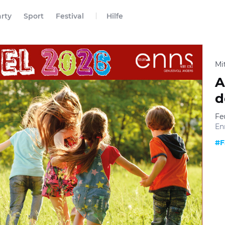
rty
Sport
Festival
Hilfe
Mi
A
d
Fe
En
#F