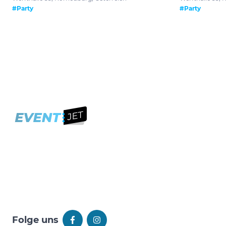
#Party
#Party
Folge uns