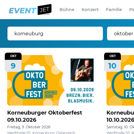
Bühne
Konzert
Familie
Pa
OKT
OKT
9
10
Korneuburger Oktoberfest
Korneubu
09.10.2026
10.10.202
Freitag, 9. Oktober 2026
Samstag, 10. O
Werfthalle 55, Korneuburg, Österreich
Werfthalle 55,