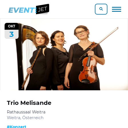
OKT
3
Trio Melisande
Rathaussaal Weitra
Weitra, Österreich
#Konzert