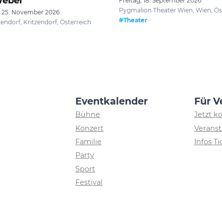
Weber
Freitag, 18. September 2026
Pygmalion Theater Wien, Wien, Ös
- 25. November 2026
#Theater
ndorf, Kritzendorf, Österreich
Eventkalender
Für V
Bühne
Jetzt k
Konzert
Veranst
Familie
Infos T
Party
Sport
Festival