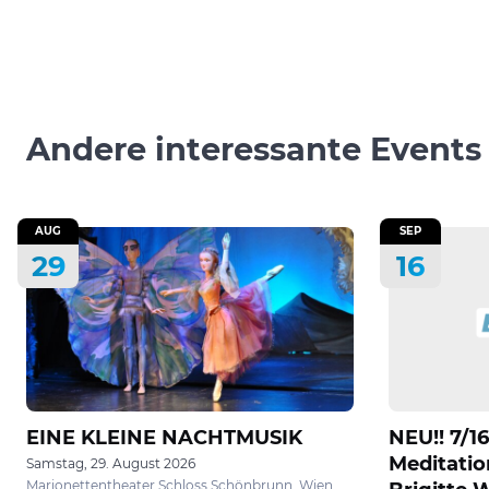
Andere interessante Events
AUG
SEP
29
16
EINE KLEINE NACHTMUSIK
NEU!! 7/1
Meditation
Samstag, 29. August 2026
Marionettentheater Schloss Schönbrunn, Wien,