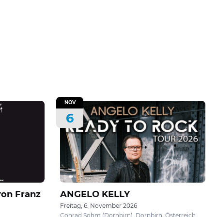
NOV
6
on Franz
ANGELO KELLY
Freitag, 6. November 2026
Conrad Sohm (Dornbirn), Dornbirn, Österreich