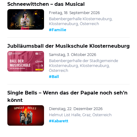
Schneewittchen – das Musical
Freitag, 18. September 2026
Babenbergerhalle Klosterneuburg,
Klosterneuburg, Österreich
#Familie
Jubiläumsball der Musikschule Klosterneuburg
Samstag, 3. Oktober 2026
Babenbergerhalle der Stadtgemeinde
Klosterneuburg, Klosterneuburg,
Österreich
#Ball
Single Bells – Wenn das der Papale noch seh’n
könnt
Dienstag, 22. Dezember 2026
Helmut List Halle, Graz, Österreich
#Kabarett