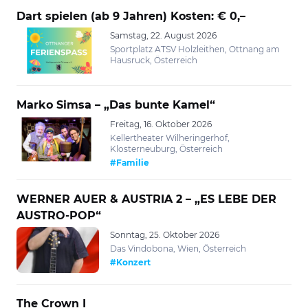
Dart spielen (ab 9 Jahren) Kosten: € 0,–
Samstag, 22. August 2026
Sportplatz ATSV Holzleithen, Ottnang am
Hausruck, Österreich
Marko Simsa – „Das bunte Kamel“
Freitag, 16. Oktober 2026
Kellertheater Wilheringerhof,
Klosterneuburg, Österreich
#Familie
WERNER AUER & AUSTRIA 2 – „ES LEBE DER
AUSTRO-POP“
Sonntag, 25. Oktober 2026
Das Vindobona, Wien, Österreich
#Konzert
The Crown I