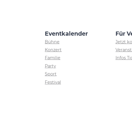
Eventkalender
Für V
Bühne
Jetzt k
Konzert
Veranst
Familie
Infos T
Party
Sport
Festival