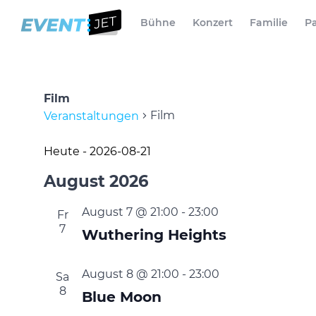
Bühne
Konzert
Familie
Pa
Film
Film
Veranstaltungen
Veranstaltungen
Heute
 - 
2026-08-21
Datum
August 2026
wählen.
August 7 @ 21:00
-
23:00
Fr
7
Wuthering Heights
August 8 @ 21:00
-
23:00
Sa
8
Blue Moon