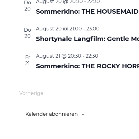
August 20 @ 20:30
-
22:30
Do
20
Sommerkino: THE HOUSEMAID
August 20 @ 21:00
-
23:00
Do
20
Shortynale Langfilm: Gentle M
August 21 @ 20:30
-
22:30
Fr
21
Sommerkino: THE ROCKY HO
Vorherige
Veranstaltungen
Kalender abonnieren