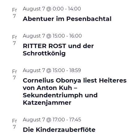
August 7 @ 0:00
-
14:00
Fr
7
Abentuer im Pesenbachtal
August 7 @ 15:00
-
16:00
Fr
7
RITTER ROST und der
Schrottkönig
August 7 @ 15:00
-
18:59
Fr
7
Cornelius Obonya liest Heiteres
von Anton Kuh –
Sekundentriumph und
Katzenjammer
August 7 @ 17:00
-
17:45
Fr
7
Die Kinderzauberflöte