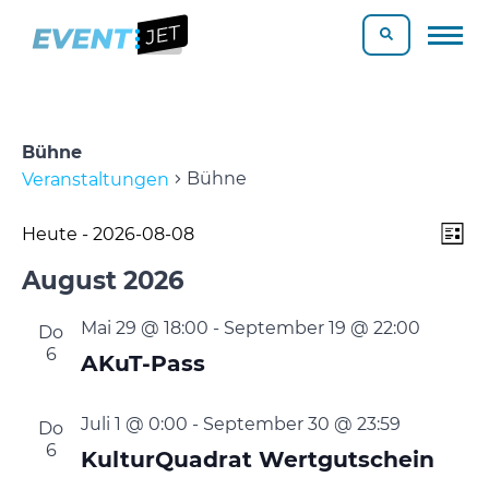
Bühne
Bühne
Veranstaltungen
Ve
Ans
Veranstaltungen
Heute
 - 
2026-08-08
Liste
An
Datum
Nav
August 2026
Na
wählen.
Mai 29 @ 18:00
-
September 19 @ 22:00
Do
6
AKuT-Pass
Juli 1 @ 0:00
-
September 30 @ 23:59
Do
6
KulturQuadrat Wertgutschein