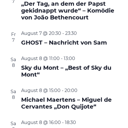
7
„Der Tag, an dem der Papst
gekidnappt wurde“ – Komödie
von João Bethencourt
August 7 @ 20:30
-
23:30
Fr
7
GHOST – Nachricht von Sam
August 8 @ 11:00
-
13:00
Sa
8
Sky du Mont – „Best of Sky du
Mont“
August 8 @ 15:00
-
20:00
Sa
8
Michael Maertens – Miguel de
Cervantes „Don Quijote“
August 8 @ 16:00
-
18:30
Sa