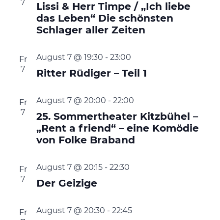
7
Lissi & Herr Timpe / „Ich liebe
das Leben“ Die schönsten
Schlager aller Zeiten
August 7 @ 19:30
-
23:00
Fr
7
Ritter Rüdiger – Teil 1
August 7 @ 20:00
-
22:00
Fr
7
25. Sommertheater Kitzbühel –
„Rent a friend“ – eine Komödie
von Folke Braband
August 7 @ 20:15
-
22:30
Fr
7
Der Geizige
August 7 @ 20:30
-
22:45
Fr