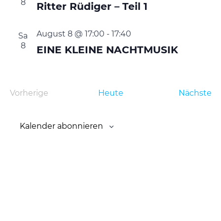
8
Ritter Rüdiger – Teil 1
August 8 @ 17:00
-
17:40
Sa
8
EINE KLEINE NACHTMUSIK
Ve
Vorherige
Heute
Nächste
Veranstaltungen
Kalender abonnieren