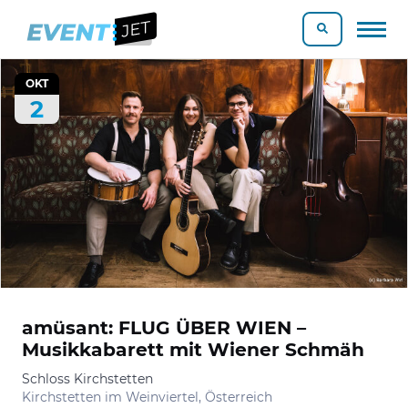
OKT
2
amüsant: FLUG ÜBER WIEN –
Musikkabarett mit Wiener Schmäh
Schloss Kirchstetten
Kirchstetten im Weinviertel, Österreich