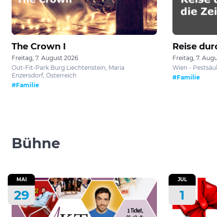
The Crown I
Reise durc
Freitag, 7. August 2026
Freitag, 7. Aug
Out-Fit-Park Burg Liechtenstein, Maria
Wien - Pestsäul
Enzersdorf, Österreich
#Familie
#Familie
Bühne
MAI
JUL
29
1