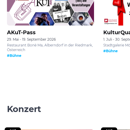
AKuT-Pass
KulturQu
29. Mai - 19. September 2026
1. Juli - 30. Se
Restaurant Bonè Ma, Alberndorf in der Riedmark,
Stadtgalerie Mö
Österreich
#Bühne
#Bühne
Konzert