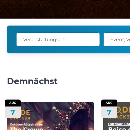
Demnächst
AUG
AUG
7
7