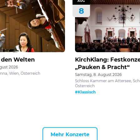
AUG
8
 den Welten
KirchKlang: Festkonze
„Pauken & Pracht“
gust 2026
nna, Wien, Österreich
Samstag, 8. August 2026
Schloss Kammer am Attersee, Schö
Österreich
#Klassisch
Mehr Konzerte