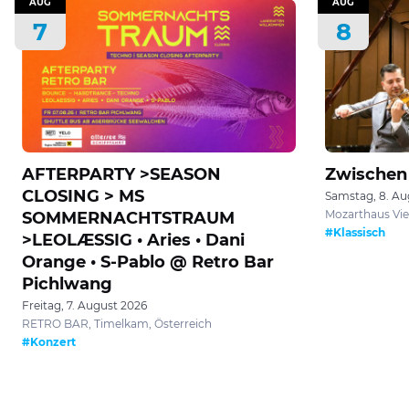
AUG
AUG
7
8
AFTERPARTY >SEASON
Zwischen
CLOSING > MS
Samstag, 8. Au
Mozarthaus Vie
SOMMERNACHTSTRAUM
#Klassisch
>LEOLÆSSIG • Aries • Dani
Orange • S-Pablo @ Retro Bar
Pichlwang
Freitag, 7. August 2026
RETRO BAR, Timelkam, Österreich
#Konzert