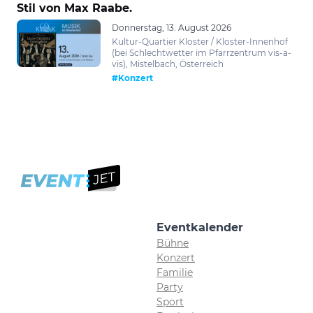
Stil von Max Raabe.
Donnerstag, 13. August 2026
Kultur-Quartier Kloster / Kloster-Innenhof
(bei Schlechtwetter im Pfarrzentrum vis-a-
vis), Mistelbach, Österreich
#Konzert
Eventkalender
Bühne
Konzert
Familie
Party
Sport