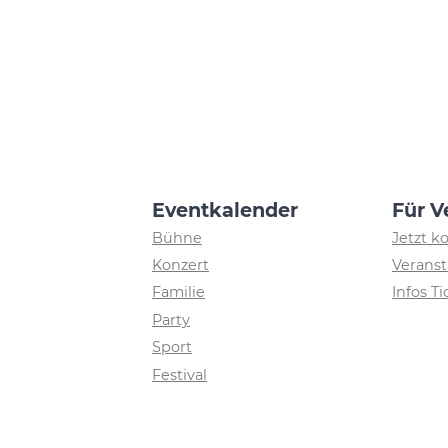
Eventkalender
Für V
Bühne
Jetzt k
Konzert
Veranst
Familie
Infos T
Party
Sport
Festival