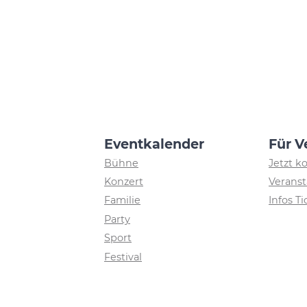
Eventkalender
Für V
Bühne
Jetzt k
Konzert
Veranst
Familie
Infos T
Party
Sport
Festival