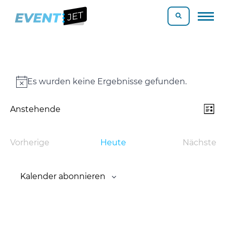
Veranstaltungen
Es wurden keine Ergebnisse gefunden.
Notice
Ve
Ans
Anstehende
Liste
An
Datum
Nav
Na
wählen.
Vorherige
Heute
Nächste
Veranstaltungen
Verans
Kalender abonnieren